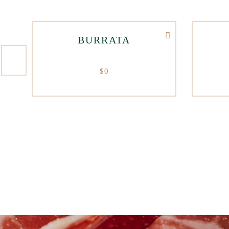
BURRATA
$
0