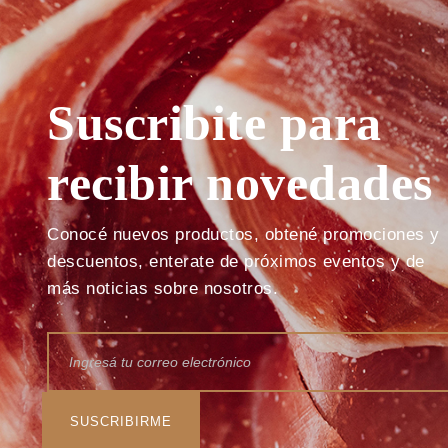
Suscribite para
recibir novedades
Conocé nuevos productos, obtené promociones y
descuentos, enterate de próximos eventos y de
más noticias sobre nosotros.