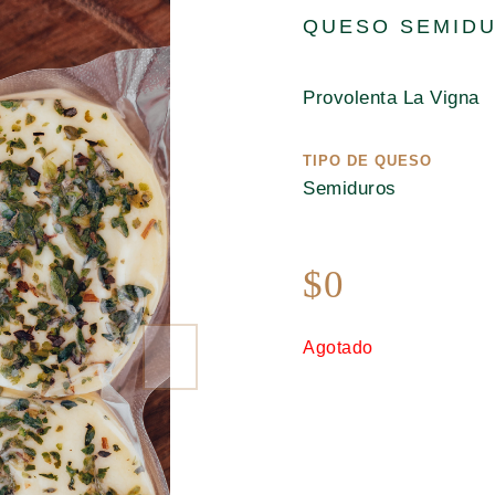
QUESO SEMID
Provolenta La Vigna
TIPO DE QUESO
Semiduros
$
0
Agotado