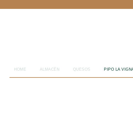
Buscar
por:
VINOTECA
QUESOS
HOME
ALMACÉN
QUESOS
PIPO LA VIGN