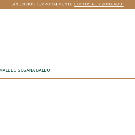
SIN ENVIOS TEMPORALMENTE
COSTOS POR ZONA AQUÍ
CHARCUTERIE
TABLAS Y BOXES
DRINK & DELI
MALBEC SUSANA BALBO