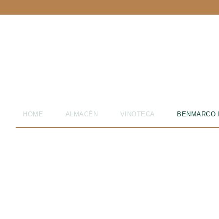
Buscar
por:
VINOTECA
QUESOS
HOME
ALMACÉN
VINOTECA
BENMARCO 